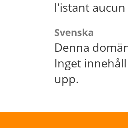
l'istant aucu
Svenska
Denna domän 
Inget innehål
upp.